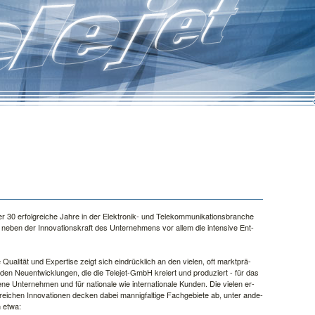
30 er­folg­rei­che Jah­re in der Elek­tro­nik- und Te­le­kom­mu­ni­ka­ti­ons­bran­che
t ne­ben der In­no­va­ti­ons­kraft des Un­ter­neh­mens vor al­lem die in­ten­si­ve Ent­
e Qua­li­tät und Ex­per­ti­se zeigt sich ein­drück­lich an den vie­len, oft markt­prä­
den Neu­ent­wick­lun­gen, die die Te­le­jet-GmbH kre­i­ert und pro­du­ziert - für das
e­ne Un­ter­neh­men und für na­tio­na­le wie in­ter­na­tio­na­le Kun­den. Die vie­len er­
­rei­chen In­no­va­tio­nen de­cken da­bei man­nig­fal­ti­ge Fach­ge­bie­te ab, un­ter an­de­
 et­wa: