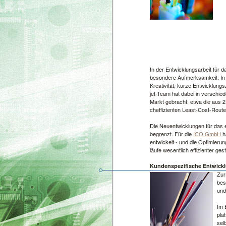
In der Ent­wick­lungs­ar­beit für d
be­son­de­re Auf­merk­sam­keit. I
Krea­ti­vi­tät, kur­ze Ent­wick­lungs
jet-Team hat da­bei in ver­schie­de
Markt ge­bracht: et­wa die aus 2
ch­ef­fi­zi­en­ten Least-Cost-Rou­te
Die Neu­ent­wick­lun­gen für das e
be­g­renzt. Für die
ICO GmbH
ha
ent­wi­ckelt - und die Opti­mie­ru
läu­fe we­sent­lich ef­fi­zi­en­ter ge
Kun­den­spe­zi­fi­sche Ent­wick­
Zur 
be­s
und 
Im B
plat
selb