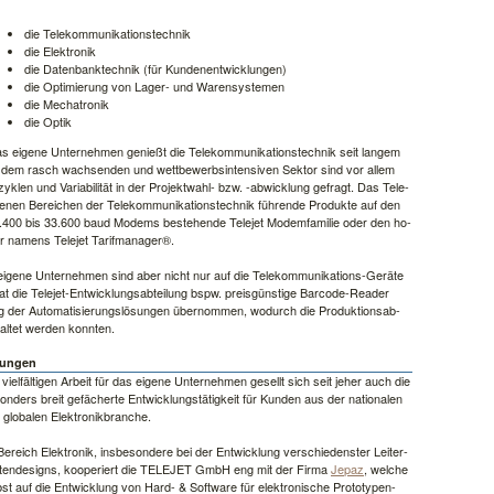
die Te­le­kom­mu­ni­ka­ti­ons­tech­nik
die Elek­tro­nik
die Da­ten­bank­tech­nik (für Kun­den­ent­wick­lun­gen)
die Opti­mie­rung von La­ger- und Wa­ren­sys­te­men
die Me­cha­tro­nik
die Op­tik
as ei­ge­ne Un­ter­neh­men ge­nießt die Te­le­kom­mu­ni­ka­ti­ons­tech­nik seit lan­gem
n dem rasch wach­sen­den und wett­be­werbs­in­ten­si­ven Sek­tor sind vor al­lem
­zy­k­len und Va­ria­bi­li­tät in der Pro­jekt­wahl- bzw. -ab­wick­lung ge­fragt. Das Te­le­
­nen Be­rei­chen der Te­le­kom­mu­ni­ka­ti­ons­tech­nik füh­r­en­de Pro­duk­te auf den
.400 bis 33.600 baud Mo­dems be­ste­hen­de Te­le­jet Mo­dem­fa­mi­lie oder den ho­
r na­mens Te­le­jet Ta­rif­ma­na­ger®.
i­ge­ne Un­ter­neh­men sind aber nicht nur auf die Te­le­kom­mu­ni­ka­ti­ons-Ge­rä­te
t die Te­le­jet-Ent­wick­lungs­ab­tei­lung bspw. preis­güns­ti­ge Bar­co­de-Rea­der
ng der Au­to­ma­ti­sie­rungs­lö­sun­gen über­nom­men, wo­durch die Pro­duk­ti­ons­ab­
­stal­tet wer­den konn­ten.
lun­gen
viel­fäl­ti­gen Ar­beit für das ei­ge­ne Un­ter­neh­men ge­sellt sich seit je­her auch die
on­ders breit ge­fächer­te Ent­wick­lung­s­tä­tig­keit für Kun­den aus der na­tio­na­len
glo­ba­len Elek­tro­nik­bran­che.
e­reich Elek­tro­nik, ins­be­son­de­re bei der Ent­wick­lung ver­schie­dens­ter Lei­ter­
­ten­de­signs, ko­ope­riert die
TE­LE­JET
GmbH eng mit der Fir­ma
Je­paz
, wel­che
st auf die Ent­wick­lung von Hard- & Soft­wa­re für elek­tro­ni­sche Pro­to­ty­pen-