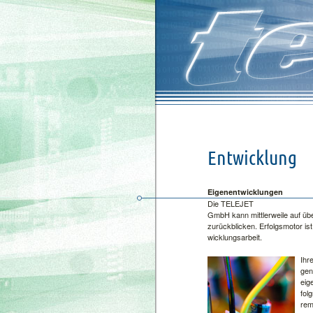
Ent­wick­lung
Ei­gen­ent­wick­lun­gen
Die
TE­LE­JET
GmbH kann mitt­ler­wei­le auf über 
zu­rück­bli­cken. Er­folgs­mo­tor is
wick­lungs­ar­beit.
Ih­r
gen­
ei­g
folg
rem