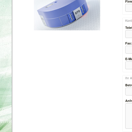
Fir
Kont
Tele
Fax
E-Ma
Ihr 
Betr
Anfr