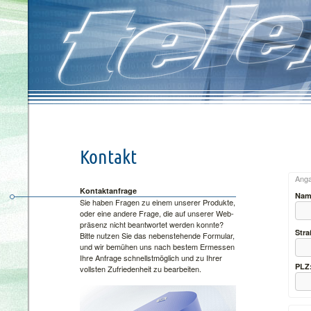
Kontakt
Anga
Kon­takt­an­fra­ge
Nam
Sie ha­ben Fra­gen zu ei­nem un­se­rer Pro­duk­te,
oder ei­ne an­de­re Fra­ge, die auf un­se­rer Web­
prä­senz nicht be­ant­wor­tet wer­den konn­te?
Str
Bit­te nut­zen Sie das ne­ben­ste­hen­de For­mu­lar,
und wir be­mühen uns nach bes­tem Er­mes­sen
Ih­re An­fra­ge sch­nellst­mög­lich und zu Ih­rer
PLZ
volls­ten Zu­frie­den­heit zu be­ar­bei­ten.